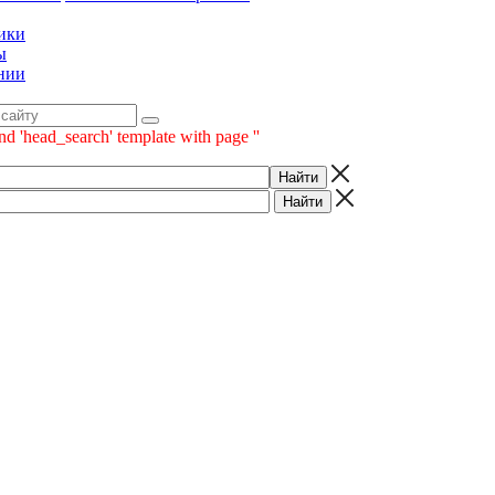
ики
ы
нии
nd 'head_search' template with page ''