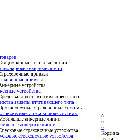
товаров
ационарные анкерные линии
раховочные привязи
керные устройства
едства защиты втягивающего типа
отивовесные страховочные системы
0
0
бильные анкерные линии
0
Корзина
усковые страховочные устройства
пуста