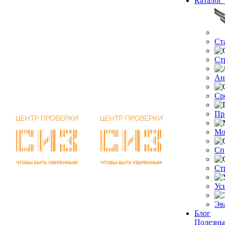
Каталог 
Ст
Ст
Ан
Ср
Пр
Мо
Сп
Ст
Ус
Эв
Блог
Полезны