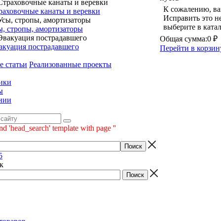
К сожалению, ва
раховочные канаты и веревки
Исправить это н
выберите в ката
ы, стропы, амортизаторы
Общая сумма:
0 ₽
акуация пострадавшего
Перейти в корзин
е статьи
Реализованные проекты
ики
ы
нии
nd 'head_search' template with page ''
5
к