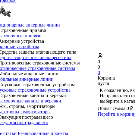
товаров
ационарные анкерные линии
раховочные привязи
керные устройства
едства защиты втягивающего типа
0
0
отивовесные страховочные системы
0
Корзина
бильные анкерные линии
пуста
усковые страховочные устройства
К сожалению, ва
Исправить это н
раховочные канаты и веревки
выберите в ката
Общая сумма:
0 ₽
ы, стропы, амортизаторы
Перейти в корзин
акуация пострадавшего
е статьи
Реализованные проекты