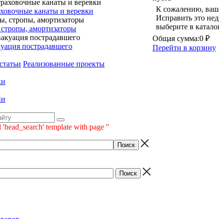
К сожалению, ваша
ховочные канаты и веревки
Исправить это нед
выберите в катало
 стропы, амортизаторы
Общая сумма:
0 ₽
уация пострадавшего
Перейти в корзину
статьи
Реализованные проекты
ки
ии
 'head_search' template with page ''