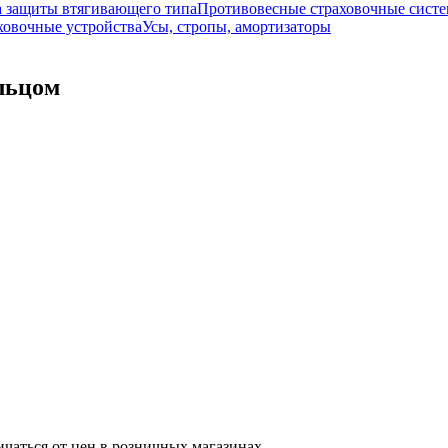
а защиты втягивающего типа
Противовесные страховочные сист
ховочные устройства
Усы, стропы, амортизаторы
льцом
ичаться от цен в розничных магазинах