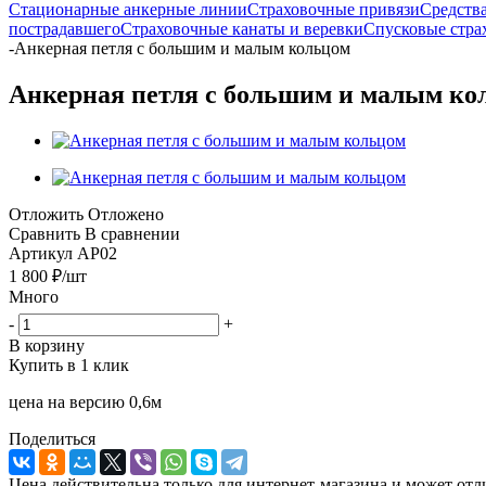
Стационарные анкерные линии
Страховочные привязи
Средств
пострадавшего
Страховочные канаты и веревки
Спусковые стра
-
Анкерная петля с большим и малым кольцом
Анкерная петля с большим и малым ко
Отложить
Отложено
Сравнить
В сравнении
Артикул
AP02
1 800
₽
/шт
Много
-
+
В корзину
Купить в 1 клик
цена на версию 0,6м
Поделиться
Цена действительна только для интернет-магазина и может отл