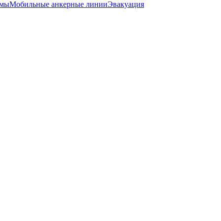
емы
Мобильные анкерные линии
Эвакуация