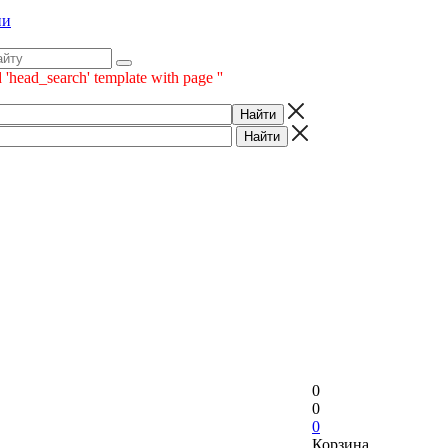
ии
 'head_search' template with page ''
0
0
0
Корзина