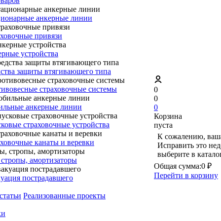
оваров
ионарные анкерные линии
ховочные привязи
рные устройства
ства защиты втягивающего типа
ивовесные страховочные системы
0
0
ильные анкерные линии
0
Корзина
ковые страховочные устройства
пуста
К сожалению, ваша
ховочные канаты и веревки
Исправить это нед
выберите в катало
 стропы, амортизаторы
Общая сумма:
0 ₽
Перейти в корзину
уация пострадавшего
статьи
Реализованные проекты
ки