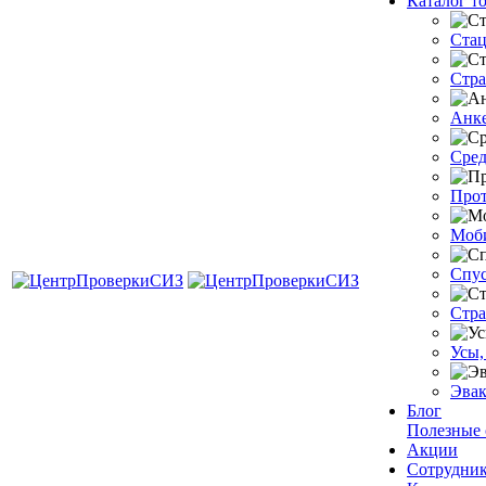
Каталог т
Стац
Стра
Анке
Сред
Прот
Моб
Спус
Стра
Усы,
Эвак
Блог
Полезные 
Акции
Сотрудни