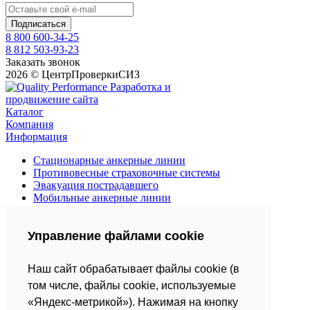
8 800 600-34-25
8 812 503-93-23
Заказать звонок
2026 © ЦентрПроверкиСИЗ
Разработка и
продвижение сайта
Каталог
Компания
Информация
Стационарные анкерные линии
Противовесные страховочные системы
Эвакуация пострадавшего
Мобильные анкерные линии
Средства защиты втягивающего типа
Страховочные привязи
Управление файлами cookie
Анкерные устройства
Страховочные канаты и веревки
Усы, стропы, амортизаторы
Наш сайт обрабатывает файлы cookie (в
Спусковые страховочные устройства
том числе, файлы cookie, используемые
О компании
«Яндекс-метрикой»). Нажимая на кнопку
Сотрудники