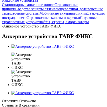
Анкерные устройства
Стационарные анкерные линии
Страховочные
привязи
Средства защиты втягивающего типа
Противовесные
страховочные системы
Мобильные анкерные линии
Эвакуация
пострадавшего
Страховочные канаты и веревки
Спусковые
страховочные устройства
Усы, стропы, амортизаторы
-
Анкерное устройство ТАВР ФИКС
Анкерное устройство ТАВР ФИКС
Отложить
Отложено
Сравнить
В сравнении