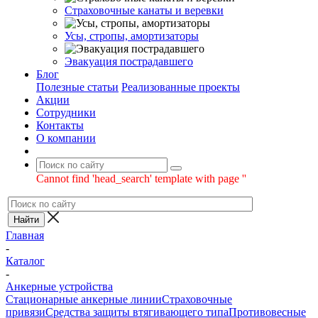
Страховочные канаты и веревки
Усы, стропы, амортизаторы
Эвакуация пострадавшего
Блог
Полезные статьи
Реализованные проекты
Акции
Сотрудники
Контакты
О компании
Cannot find 'head_search' template with page ''
Главная
-
Каталог
-
Анкерные устройства
Стационарные анкерные линии
Страховочные
привязи
Средства защиты втягивающего типа
Противовесные