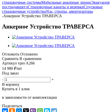
страховочные системы
Мобильные анкерные линии
Эвакуация
пострадавшего
Страховочные канаты и веревки
Спусковые
страховочные устройства
Усы, стропы, амортизаторы
-
Анкерное Устройство ТРАВЕРСА
Анкерное Устройство ТРАВЕРСА
Отложить
Отложено
Сравнить
В сравнении
Артикул
vpro A266
14 980
₽
/шт
Под заказ
-
+
В корзину
Купить в 1 клик
в зависимости от комплектации
Поделиться