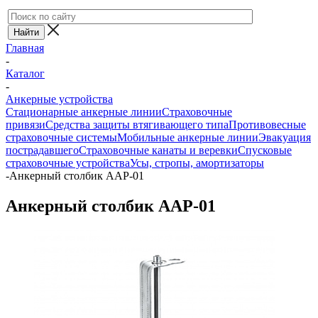
Главная
-
Каталог
-
Анкерные устройства
Стационарные анкерные линии
Страховочные
привязи
Средства защиты втягивающего типа
Противовесные
страховочные системы
Мобильные анкерные линии
Эвакуация
пострадавшего
Страховочные канаты и веревки
Спусковые
страховочные устройства
Усы, стропы, амортизаторы
-
Анкерный столбик AAP-01
Анкерный столбик AAP-01