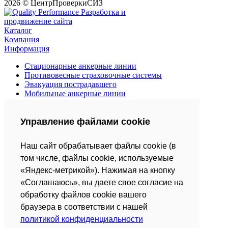
2026 © ЦентрПроверкиСИЗ
Разработка и
продвижение сайта
Каталог
Компания
Информация
Стационарные анкерные линии
Противовесные страховочные системы
Эвакуация пострадавшего
Мобильные анкерные линии
Средства защиты втягивающего типа
Страховочные привязи
Управление файлами cookie
Анкерные устройства
Страховочные канаты и веревки
Усы, стропы, амортизаторы
Наш сайт обрабатывает файлы cookie (в
Спусковые страховочные устройства
том числе, файлы cookie, используемые
О компании
«Яндекс-метрикой»). Нажимая на кнопку
Сотрудники
«Соглашаюсь», вы даете свое согласие на
Контакты
обработку файлов cookie вашего
Акции
браузера в соответствии с нашей
Блог
политикой конфиденциальности
Реализованные проекты