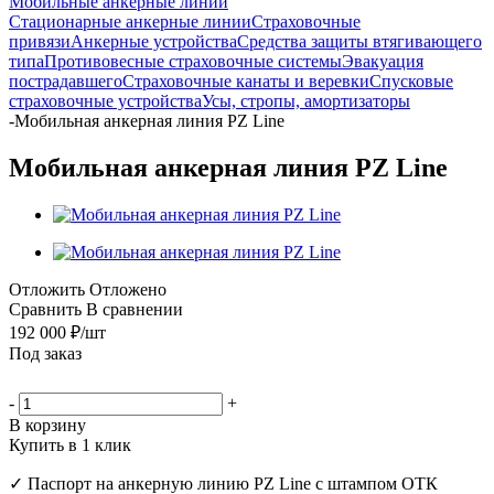
Мобильные анкерные линии
Стационарные анкерные линии
Страховочные
привязи
Анкерные устройства
Средства защиты втягивающего
типа
Противовесные страховочные системы
Эвакуация
пострадавшего
Страховочные канаты и веревки
Спусковые
страховочные устройства
Усы, стропы, амортизаторы
-
Мобильная анкерная линия PZ Line
Мобильная анкерная линия PZ Line
Отложить
Отложено
Сравнить
В сравнении
192 000
₽
/шт
Под заказ
-
+
В корзину
Купить в 1 клик
✓ Паспорт на анкерную линию PZ Line с штампом ОТК