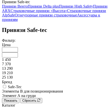
Привязи Safe-tec
Привязи Венто
Привязи Delta plus
Привязи High Safety
Привязи
ARX
Страховочные привязи «Высота»
Страховочные привязи
AlpSafe
Огнеупорные привязи страховочные
Аксессуары к
привязям
Привязи Safe-tec
Фильтр:
Цена
1 450
7 370
13 290
19 210
25 130
Бренд
Safe-Tec
Элементы В для позиционирования
Элемент А на груди
Показать
Сбросить
Каталог