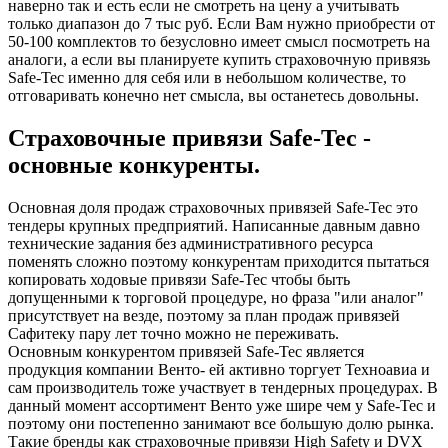
наверно так и есть если не смотреть на цену а учитывать
только диапазон до 7 тыс руб. Если Вам нужно приобрести от
50-100 комплектов то безусловно имеет смысл посмотреть на
аналоги, а если вы планируете купить страховочную привязь
Safe-Tec именно для себя или в небольшом количестве, то
отговаривать конечно нет смысла, вы останетесь довольны.
Страховочные привязи Safe-Tec -
основные конкуренты.
Основная доля продаж страховочных привязей Safe-Tec это
тендеры крупных предприятий. Написанные давным давно
технические задания без административного ресурса
поменять сложно поэтому конкурентам приходится пытаться
копировать ходовые привязи Safe-Tec чтобы быть
допущенными к торговой процедуре, но фраза "или аналог"
присутствует на везде, поэтому за план продаж привязей
Сафитеку пару лет точно можно не переживать.
Основным конкурентом привязей Safe-Tec является
продукция компании Венто- ей активно торгует Техноавиа и
сам производитель тоже участвует в тендерных процедурах. В
данный момент ассортимент Венто уже шире чем у Safe-Tec и
поэтому они постепенно занимают все большую долю рынка.
Такие бренды как страховочные привязи High Safety и DVX