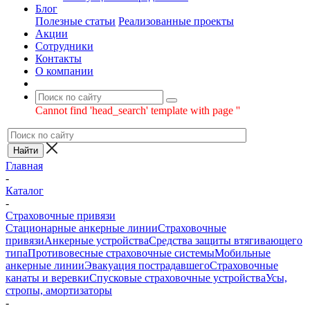
Блог
Полезные статьи
Реализованные проекты
Акции
Сотрудники
Контакты
О компании
Cannot find 'head_search' template with page ''
Главная
-
Каталог
-
Страховочные привязи
Стационарные анкерные линии
Страховочные
привязи
Анкерные устройства
Средства защиты втягивающего
типа
Противовесные страховочные системы
Мобильные
анкерные линии
Эвакуация пострадавшего
Страховочные
канаты и веревки
Спусковые страховочные устройства
Усы,
стропы, амортизаторы
-