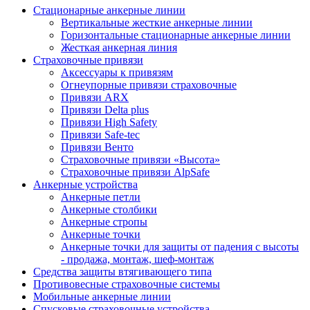
Стационарные анкерные линии
Вертикальные жесткие анкерные линии
Горизонтальные стационарные анкерные линии
Жесткая анкерная линия
Страховочные привязи
Аксессуары к привязям
Огнеупорные привязи страховочные
Привязи ARX
Привязи Delta plus
Привязи High Safety
Привязи Safe-tec
Привязи Венто
Страховочные привязи «Высота»
Страховочные привязи AlpSafe
Анкерные устройства
Анкерные петли
Анкерные столбики
Анкерные стропы
Анкерные точки
Анкерные точки для защиты от падения с высоты
- продажа, монтаж, шеф-монтаж
Средства защиты втягивающего типа
Противовесные страховочные системы
Мобильные анкерные линии
Спусковые страховочные устройства