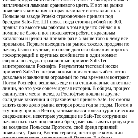
наплечными лямками оранжевого цвета. И вот на рынке
появляется компания которая начинает изготавливать в
Польше на заводе Protekt страховочные привязи под
брендом Safe-Tec. ПП пояса тогда стоили рублей по 300,
правил по высотным работам в том виде что сейчас и в
помине не было и вот появляются ребята с красивым
каталогом и ценой на привязь раз в 5 выше того к чему все
привыкли. Первым выходить на рынок тяжело, продажи по
началу были штучные, но после долгого обивания порогов
госкорпораций и крупных комбинатов в один момент
свершилось чудо- страховочные привязи Safe-Tec
заинтересовали Роснефть. Результатом тестовой носки
привязей Safe-Tec нефтяная компания осталась абсолютно
довольна и заключила огромный по тем временам контракт.
Потом Роснефть решилась еще и на стационарные анкетные
линии, но это уже совсем другая история. В общем, процесс
сдвинулся с места, вслед за Роснефтью пошли и другие
солидные заказчики и страховочная привязь Safe-Tec смогла
занять свою долю рынка которая росла год за годом. Потом в
эту нишу пришла Венто, занимавшаяся только туристическим
снаряжением, некоторые уходящие из Safe-Tec сотрудники
начали пытаться под своими брендами заказывать продукцию
на всеядном Польском Протекте, свой бренд привязей
появился у Тракта, Восток сервиса, некоторые компании