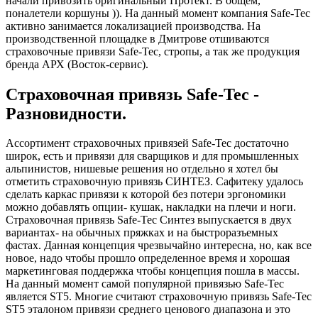
начали привозить оригинальный Протект. В общем,
поналетели коршуны )). На данный момент компания Safe-Tec
активно занимается локализацией производства. На
производственной площадке в Дмитрове отшиваются
страховочные привязи Safe-Tec, стропы, а так же продукция
бренда АРХ (Восток-сервис).
Страховочная привязь Safe-Tec -
Разновидности.
Ассортимент страховочных привязей Safe-Tec достаточно
широк, есть и привязи для сварщиков и для промышленных
альпинистов, нишевые решения но отдельно я хотел бы
отметить страховочную привязь СИНТЕЗ. Сафитеку удалось
сделать каркас привязи к которой без потери эргономики
можно добавлять опции- кушак, накладки на плечи и ноги.
Страховочная привязь Safe-Tec Синтез выпускается в двух
вариантах- на обычных пряжках и на быстроразъемных
фастах. Данная концепция чрезвычайно интересна, но, как все
новое, надо чтобы прошло определенное время и хорошая
маркетинговая поддержка чтобы концепция пошла в массы.
На данный момент самой популярной привязью Safe-Tec
является ST5. Многие считают страховочную привязь Safe-Tec
ST5 эталоном привязи среднего ценового диапазона и это