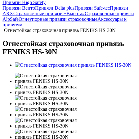
Привязи High Safety
Привязи Венто
Привязи Delta plus
Привязи Safe-tec
Привязи
ARX
Страховочные привязи «Высота»
Страховочные привязи
AlpSafe
Огнеупорные привязи страховочные
Аксессуары к
привязям
-
Огнестойкая страховочная привязь FENIKS HS-30N
Огнестойкая страховочная привязь
FENIKS HS-30N