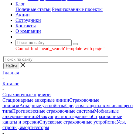
Блог
Полезные статьи
Реализованные проекты
Акции
Сотрудники
Контакты
О компании
Cannot find 'head_search' template with page ''
Главная
-
Каталог
-
Страховочные привязи
Стационарные анкерные линии
Страховочные
привязи
Анкерные устройства
Средства защиты втягивающего
типа
Противовесные страховочные системы
Мобильные
анкерные линии
Эвакуация пострадавшего
Страховочные
канаты и веревки
Спусковые страховочные устройства
Усы,
стропы, амортизаторы
-