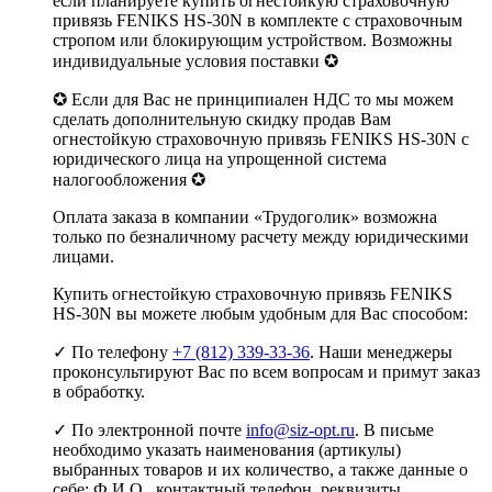
если планируете купить огнестойкую страховочную
привязь FENIKS HS-30N в комплекте с страховочным
стропом или блокирующим устройством. Возможны
индивидуальные условия поставки ✪
✪ Если для Вас не принципиален НДС то мы можем
сделать дополнительную скидку продав Вам
огнестойкую страховочную привязь FENIKS HS-30N с
юридического лица на упрощенной система
налогообложения ✪
Оплата заказа в компании «Трудоголик» возможна
только по безналичному расчету между юридическими
лицами.
Купить огнестойкую страховочную привязь FENIKS
HS-30N вы можете любым удобным для Вас способом:
✓ По телефону
+7 (812) 339-33-36
. Наши менеджеры
проконсультируют Вас по всем вопросам и примут заказ
в обработку.
✓ По электронной почте
info@siz-opt.ru
. В письме
необходимо указать наименования (артикулы)
выбранных товаров и их количество, а также данные о
себе: Ф.И.О., контактный телефон, реквизиты