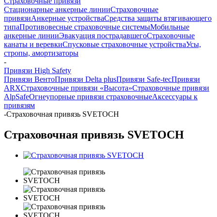
Страховочные привязи
Стационарные анкерные линии
Страховочные
привязи
Анкерные устройства
Средства защиты втягивающего
типа
Противовесные страховочные системы
Мобильные
анкерные линии
Эвакуация пострадавшего
Страховочные
канаты и веревки
Спусковые страховочные устройства
Усы,
стропы, амортизаторы
-
Привязи High Safety
Привязи Венто
Привязи Delta plus
Привязи Safe-tec
Привязи
ARX
Страховочные привязи «Высота»
Страховочные привязи
AlpSafe
Огнеупорные привязи страховочные
Аксессуары к
привязям
-
Страховочная привязь SVETOCH
Страховочная привязь SVETOCH