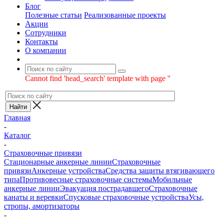
Блог
Полезные статьи
Реализованные проекты
Акции
Сотрудники
Контакты
О компании
Cannot find 'head_search' template with page ''
Главная
-
Каталог
-
Страховочные привязи
Стационарные анкерные линии
Страховочные
привязи
Анкерные устройства
Средства защиты втягивающего
типа
Противовесные страховочные системы
Мобильные
анкерные линии
Эвакуация пострадавшего
Страховочные
канаты и веревки
Спусковые страховочные устройства
Усы,
стропы, амортизаторы
-