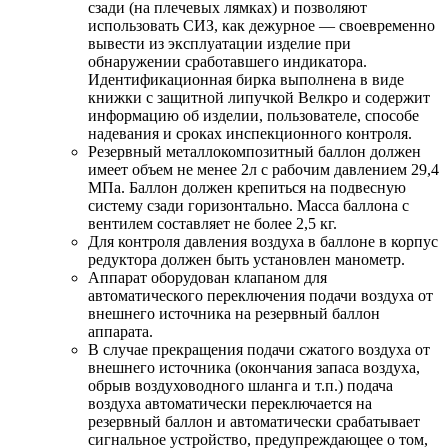
сзади (на плечевых лямках) и позволяют
использовать СИЗ, как дежурное — своевременно
вывести из эксплуатации изделие при
обнаружении сработавшего индикатора.
Идентификационная бирка выполнена в виде
книжки с защитной липучкой Велкро и содержит
информацию об изделии, пользователе, способе
надевания и сроках инспекционного контроля.
Резервный металлокомпозитный баллон должен
имеет объем не менее 2л с рабочим давлением 29,4
МПа. Баллон должен крепиться на подвесную
систему сзади горизонтально. Масса баллона с
вентилем составляет не более 2,5 кг.
Для контроля давления воздуха в баллоне в корпус
редуктора должен быть установлен манометр.
Аппарат оборудован клапаном для
автоматического переключения подачи воздуха от
внешнего источника на резервный баллон
аппарата.
В случае прекращения подачи сжатого воздуха от
внешнего источника (окончания запаса воздуха,
обрыв воздуховодного шланга и т.п.) подача
воздуха автоматически переключается на
резервный баллон и автоматически срабатывает
сигнальное устройство, предупреждающее о том,