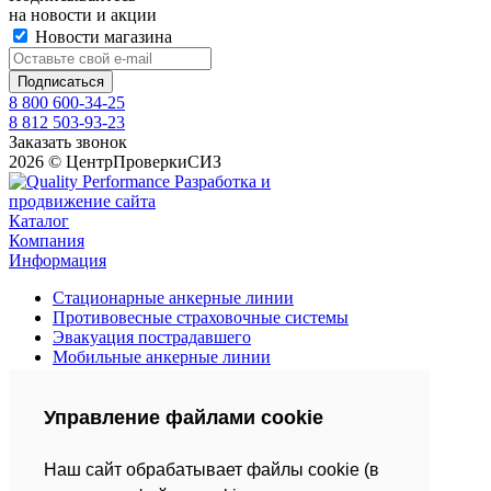
на новости и акции
Новости магазина
8 800 600-34-25
8 812 503-93-23
Заказать звонок
2026 © ЦентрПроверкиСИЗ
Разработка и
продвижение сайта
Каталог
Компания
Информация
Стационарные анкерные линии
Противовесные страховочные системы
Эвакуация пострадавшего
Мобильные анкерные линии
Средства защиты втягивающего типа
Страховочные привязи
Управление файлами cookie
Анкерные устройства
Страховочные канаты и веревки
Усы, стропы, амортизаторы
Наш сайт обрабатывает файлы cookie (в
Спусковые страховочные устройства