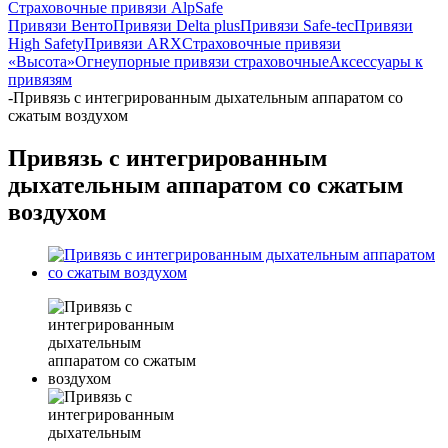
Страховочные привязи AlpSafe
Привязи Венто
Привязи Delta plus
Привязи Safe-tec
Привязи
High Safety
Привязи ARX
Страховочные привязи
«Высота»
Огнеупорные привязи страховочные
Аксессуары к
привязям
-
Привязь с интегрированным дыхательным аппаратом со
сжатым воздухом
Привязь с интегрированным
дыхательным аппаратом со сжатым
воздухом