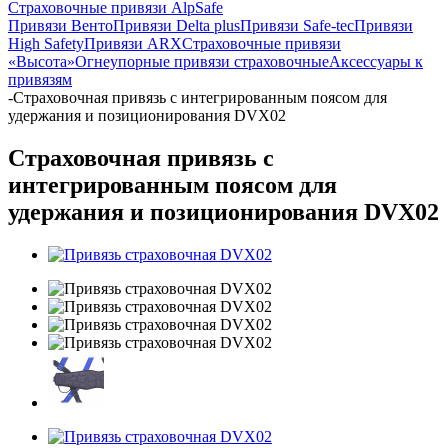
Страховочные привязи AlpSafe
Привязи Венто
Привязи Delta plus
Привязи Safe-tec
Привязи
High Safety
Привязи ARX
Страховочные привязи
«Высота»
Огнеупорные привязи страховочные
Аксессуары к
привязям
-
Страховочная привязь с интегрированным поясом для
удержания и позиционирования DVX02
Страховочная привязь с
интегрированным поясом для
удержания и позиционирования DVX02