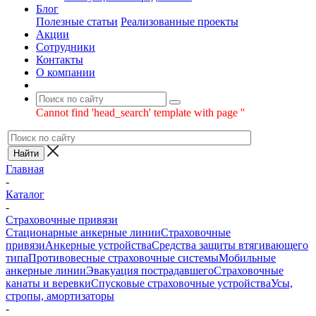
Блог
Полезные статьи
Реализованные проекты
Акции
Сотрудники
Контакты
О компании
Cannot find 'head_search' template with page ''
Главная
-
Каталог
-
Страховочные привязи
Стационарные анкерные линии
Страховочные
привязи
Анкерные устройства
Средства защиты втягивающего
типа
Противовесные страховочные системы
Мобильные
анкерные линии
Эвакуация пострадавшего
Страховочные
канаты и веревки
Спусковые страховочные устройства
Усы,
стропы, амортизаторы
-