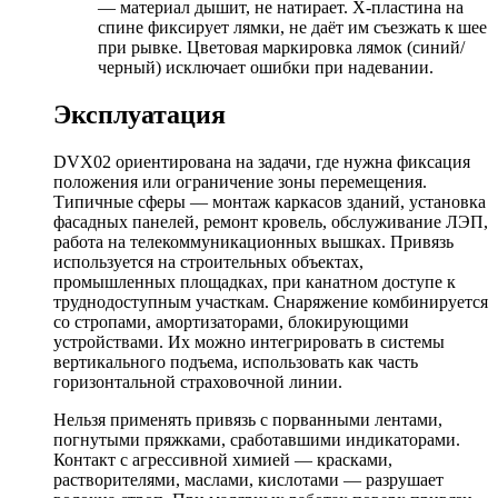
— материал дышит, не натирает. X-пластина на
спине фиксирует лямки, не даёт им съезжать к шее
при рывке. Цветовая маркировка лямок (синий/
черный) исключает ошибки при надевании.
Эксплуатация
DVX02 ориентирована на задачи, где нужна фиксация
положения или ограничение зоны перемещения.
Типичные сферы — монтаж каркасов зданий, установка
фасадных панелей, ремонт кровель, обслуживание ЛЭП,
работа на телекоммуникационных вышках. Привязь
используется на строительных объектах,
промышленных площадках, при канатном доступе к
труднодоступным участкам. Снаряжение комбинируется
со стропами, амортизаторами, блокирующими
устройствами. Их можно интегрировать в системы
вертикального подъема, использовать как часть
горизонтальной страховочной линии.
Нельзя применять привязь с порванными лентами,
погнутыми пряжками, сработавшими индикаторами.
Контакт с агрессивной химией — красками,
растворителями, маслами, кислотами — разрушает