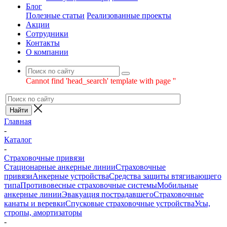
Блог
Полезные статьи
Реализованные проекты
Акции
Сотрудники
Контакты
О компании
Cannot find 'head_search' template with page ''
Главная
-
Каталог
-
Страховочные привязи
Стационарные анкерные линии
Страховочные
привязи
Анкерные устройства
Средства защиты втягивающего
типа
Противовесные страховочные системы
Мобильные
анкерные линии
Эвакуация пострадавшего
Страховочные
канаты и веревки
Спусковые страховочные устройства
Усы,
стропы, амортизаторы
-