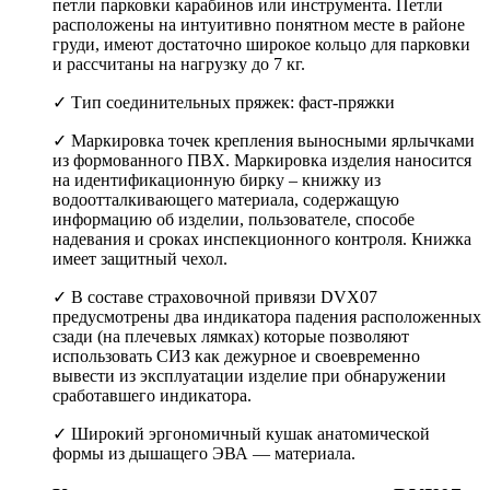
петли парковки карабинов или инструмента. Петли
расположены на интуитивно понятном месте в районе
груди, имеют достаточно широкое кольцо для парковки
и рассчитаны на нагрузку до 7 кг.
✓ Тип соединительных пряжек: фаст-пряжки
✓ Маркировка точек крепления выносными ярлычками
из формованного ПВХ. Маркировка изделия наносится
на идентификационную бирку – книжку из
водоотталкивающего материала, содержащую
информацию об изделии, пользователе, способе
надевания и сроках инспекционного контроля. Книжка
имеет защитный чехол.
✓ В составе страховочной привязи DVX07
предусмотрены два индикатора падения расположенных
сзади (на плечевых лямках) которые позволяют
использовать СИЗ как дежурное и своевременно
вывести из эксплуатации изделие при обнаружении
сработавшего индикатора.
✓ Широкий эргономичный кушак анатомической
формы из дышащего ЭВА — материала.