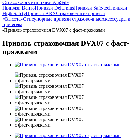
Страховочные привязи AlpSafe
Привязи Венто
Привязи Delta plus
Привязи Safe-tec
Привязи
High Safety
Привязи ARX
Страховочные привязи
«Высота»
Огнеупорные привязи страховочные
Аксессуары к
привязям
-
Привязь страховочная DVX07 с фаст-пряжками
Привязь страховочная DVX07 с фаст-
пряжками