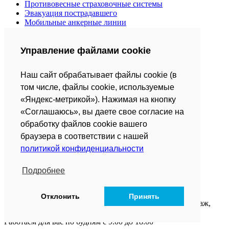
Противовесные страховочные системы
Эвакуация пострадавшего
Мобильные анкерные линии
Средства защиты втягивающего типа
Страховочные привязи
Управление файлами cookie
Анкерные устройства
Страховочные канаты и веревки
Усы, стропы, амортизаторы
Наш сайт обрабатывает файлы cookie (в
Спусковые страховочные устройства
том числе, файлы cookie, используемые
О компании
«Яндекс-метрикой»). Нажимая на кнопку
Сотрудники
«Соглашаюсь», вы даете свое согласие на
Контакты
обработку файлов cookie вашего
Акции
браузера в соответствии с нашей
Блог
политикой конфиденциальности
Реализованные проекты
Полезные статьи
Обработка персональных данных
Подробнее
info@siz-opt.ru
Отклонить
Принять
г. Санкт-Петербург, Пискарёвский проспект, 123, 2-й этаж,
Офис № 2-3
Работаем для вас по будням с 9:00 до 18:00