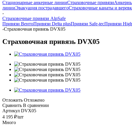
Стационарные анкерные линии
Страховочные привязи
Анкерны
линии
Эвакуация пострадавшего
Страховочные канаты и верев
-
Страховочные привязи AlpSafe
Привязи Венто
Привязи Delta plus
Привязи Safe-tec
Привязи High
-
Страховочная привязь DVX05
Страховочная привязь DVX05
Отложить
Отложено
Сравнить
В сравнении
Артикул
DVX05
4 195
₽
/шт
Много