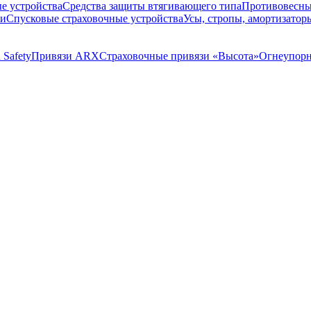
е устройства
Средства защиты втягивающего типа
Противовесны
ки
Спусковые страховочные устройства
Усы, стропы, амортизатор
 Safety
Привязи ARX
Страховочные привязи «Высота»
Огнеупорн