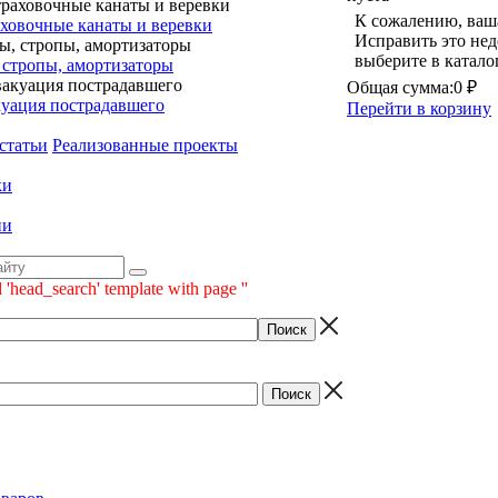
К сожалению, ваша
ховочные канаты и веревки
Исправить это нед
выберите в катало
 стропы, амортизаторы
Общая сумма:
0 ₽
уация пострадавшего
Перейти в корзину
статьи
Реализованные проекты
ки
ии
 'head_search' template with page ''