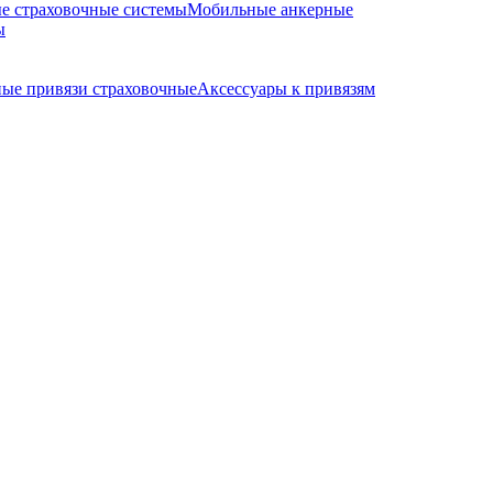
е страховочные системы
Мобильные анкерные
ы
ые привязи страховочные
Аксессуары к привязям