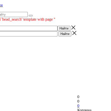
ии
 'head_search' template with page ''
0
0
0
Корзина