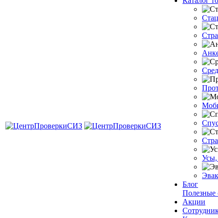
Каталог т
Стац
Стра
Анке
Сред
Прот
Моб
Спус
Стра
Усы,
Эвак
Блог
Полезные 
Акции
Сотрудни