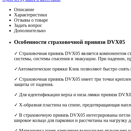
Описание
Характеристики
Отзывы о товаре
Задать вопрос
Дополнительно
Особенности страховочной привязи DVX05
✓ Страховочная привязь DVX05 является компонентом ст
системы, системы спасения и эвакуации. При падении, п
✓Автоматические пряжки Клик позволяют быстро снять и
✓ Страховочная привязь DVX05 имеет три точки креплени
защиты от падения.
✓ Для идентификации верха и низа лямки привязи DVX05
✓ X-образная пластина на спине, предотвращающая напле
✓ В страховочную привязь DVX05 интегрированы петли п
широкое кольцо для парковки и рассчитаны на нагрузку до
✓ Маркировка точек крепления выносными ярлычками и