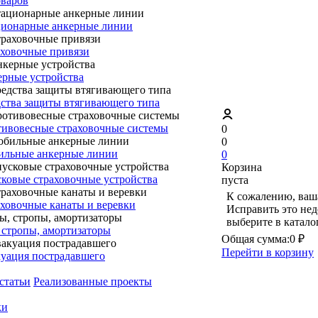
оваров
ионарные анкерные линии
ховочные привязи
рные устройства
ства защиты втягивающего типа
ивовесные страховочные системы
0
0
ильные анкерные линии
0
Корзина
ковые страховочные устройства
пуста
К сожалению, ваша
ховочные канаты и веревки
Исправить это нед
выберите в катало
 стропы, амортизаторы
Общая сумма:
0 ₽
Перейти в корзину
уация пострадавшего
статьи
Реализованные проекты
ки