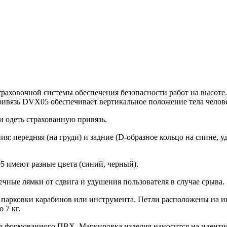
раховочной системы обеспечения безопасности работ на высоте
ривязь DVX05 обеспечивает вертикальное положение тела челове
 одеть страхованную привязь.
я: передняя (на груди) и задние (D-образное кольцо на спине, 
 имеют разные цвета (синий, черный).
чные лямки от сдвига и удушения пользователя в случае срыва.
арковки карабинов или инструмента. Петли расположены на ин
 7 кг.
з формованного ПВХ. Маркировка изделия наносится на идент